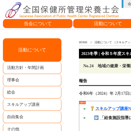
当会について
活動について
会長挨拶
会の目的・概要
シンボルマーク
活動方針・年間計画
理事会
総会
スキルアップ講座
自由集会
その他
HOME
活動について （スキルアッ
活動について
2023冬季 | 令和５年度ス
No.24 地域の健康・
活動方針・年間計画
理事会
報告
総会
令和6年（2024）年 2
スキルアップ講座
スキルアップ講座No
自由集会
「給食施設指導
その他