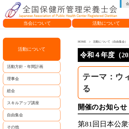
当会について
活動について
会長挨拶
会の目的・概要
シンボルマーク
活動方針・年間計画
理事会
総会
スキルアップ講座
自由集会
その他
HOME
活動について（自由集会）
活動について
令和４年度（2
活動方針・年間計画
テーマ：ウ
理事会
る
総会
スキルアップ講座
開催のお知らせ
自由集会
第81回日本公
その他